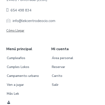
o
654 498 834
t
e
info@lekcentrodeocio.com
r
Cómo Llegar
Menú principal
Mi cuenta
Cumpleaños
Área personal
Cumples Lokos
Reservar
Campamento-urbano
Carrito
Ven a jugar
Salir
Más Lek