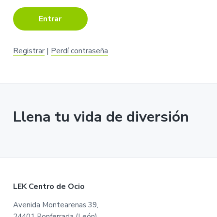
i
i
n
n
c
c
i
i
p
p
Registrar
|
Perdí contraseña
a
a
l
l
Llena tu vida de diversión
F
LEK Centro de Ocio
o
Avenida Montearenas 39,
24401 Ponferrada (León).