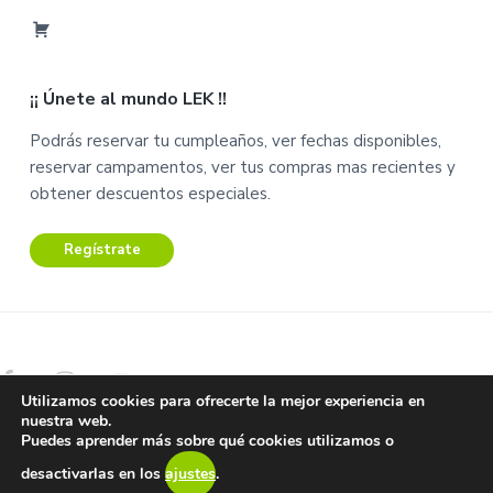
M
i
C
C
a
u
¡¡ Únete al mundo LEK !!
r
e
r
n
Podrás reservar tu cumpleaños, ver fechas disponibles,
i
t
reservar campamentos, ver tus compras mas recientes y
t
a
obtener descuentos especiales.
o
Regístrate
Utilizamos cookies para ofrecerte la mejor experiencia en
nuestra web.
Copyright © 2026 Lek Centro de Ocio.
Puedes aprender más sobre qué cookies utilizamos o
Aviso Legal – Términos y condiciones –
Protección de datos y
desactivarlas en los
ajustes
.
privacidad