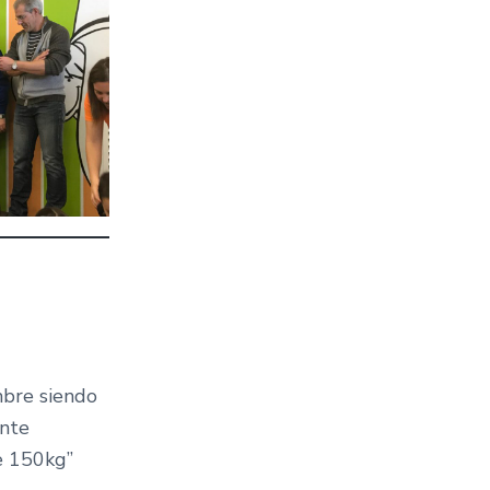
mbre siendo
ante
e 150kg”