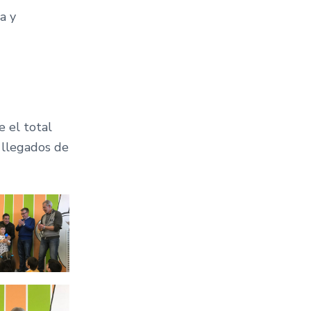
a y
e el total
 llegados de