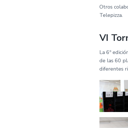
Otros colab
Telepizza.
VI Tor
La 6º edició
de las 60 p
diferentes r