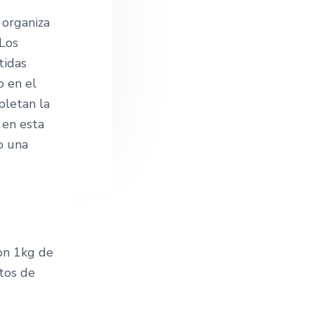
o
w
 organiza
e
 Los
b
tidas
o en el
pletan la
 en esta
o una
con 1kg de
tos de