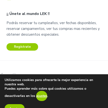
C
C
a
u
¡¡ Únete al mundo LEK !!
r
e
r
n
Podrás reservar tu cumpleaños, ver fechas disponibles,
i
t
reservar campamentos, ver tus compras mas recientes y
t
a
obtener descuentos especiales.
o
Regístrate
Utilizamos cookies para ofrecerte la mejor experiencia en
nuestra web.
Copyright © 2026 Lek Centro de Ocio.
Puedes aprender más sobre qué cookies utilizamos o
Aviso Legal – Términos y condiciones –
Protección de datos y
desactivarlas en los
ajustes
.
privacidad
Return to top