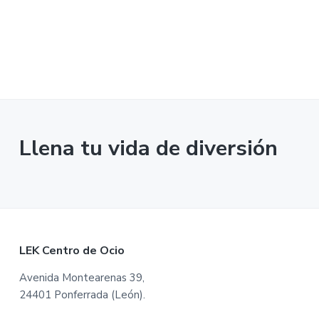
i
i
n
n
c
c
i
i
p
p
a
a
l
l
Llena tu vida de diversión
F
LEK Centro de Ocio
o
Avenida Montearenas 39,
24401 Ponferrada (León).
o