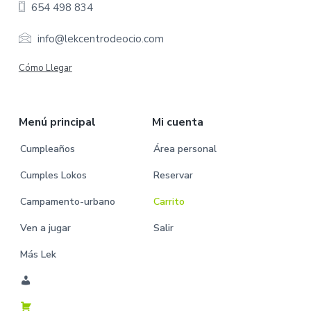
654 498 834
t
e
info@lekcentrodeocio.com
r
Cómo Llegar
Menú principal
Mi cuenta
Cumpleaños
Área personal
Cumples Lokos
Reservar
Campamento-urbano
Carrito
Ven a jugar
Salir
Más Lek
M
i