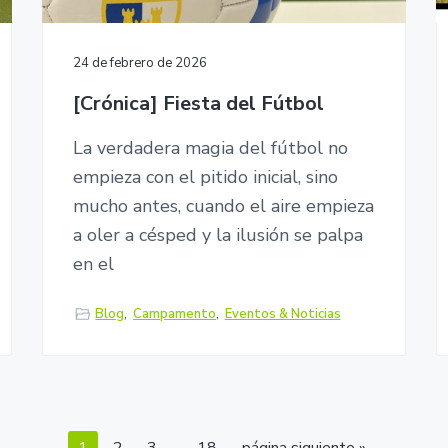
24 de febrero de 2026
[Crónica] Fiesta del Fútbol
La verdadera magia del fútbol no
empieza con el pitido inicial, sino
mucho antes, cuando el aire empieza
a oler a césped y la ilusión se palpa
en el
Blog
,
Campamento
,
Eventos & Noticias
P
…
P
P
P
P
I
1
2
3
18
página siguiente »