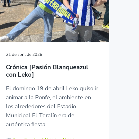
o
w
e
b
21 de abril de 2026
Crónica [Pasión Blanqueazul
con Leko]
El domingo 19 de abril Leko quiso ir
animar a la Ponfe, el ambiente en
los alrededores del Estadio
Municipal El Toralín era de
auténtica fiesta.