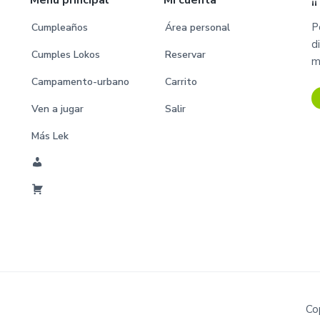
Menú principal
Mi cuenta
¡
a
P
s
Cumpleaños
Área personal
d
o
Cumples Lokos
Reservar
m
m
Campamento-urbano
Carrito
i
Ven a jugar
Salir
t
i
Más Lek
d
a
M
s
i
C
C
a
u
r
e
r
n
i
t
t
a
o
Co