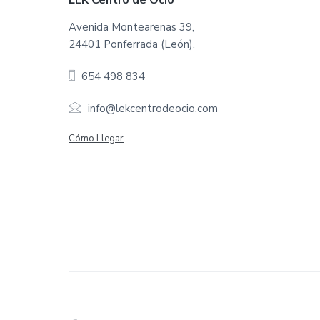
F
LEK Centro de Ocio
o
Avenida Montearenas 39,
24401 Ponferrada (León).
o
654 498 834
t
e
info@lekcentrodeocio.com
r
Cómo Llegar