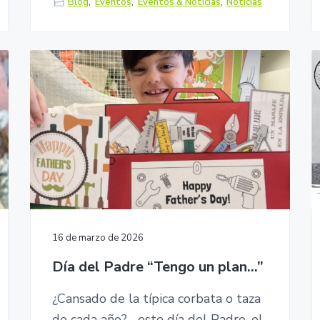
Blog
,
Eventos
,
Eventos & Noticias
,
Noticias
16 de marzo de 2026
Día del Padre “Tengo un plan…”
¿Cansado de la típica corbata o taza
de cada año?.... este día del Padre, el