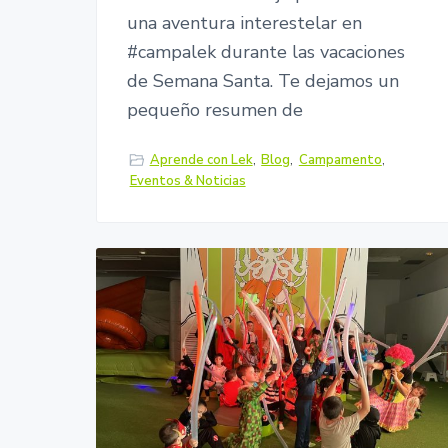
una aventura interestelar en
#campalek durante las vacaciones
de Semana Santa. Te dejamos un
pequeño resumen de
Aprende con Lek
,
Blog
,
Campamento
,
Eventos & Noticias