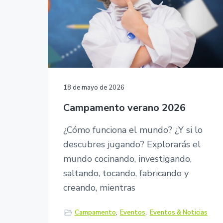
r
p
p
n
s
r
r
a
i
ó
i
i
n
n
n
.
c
c
i
i
18 de mayo de 2026
p
p
Campamento verano 2026
a
a
l
l
¿Cómo funciona el mundo? ¿Y si lo
descubres jugando? Explorarás el
mundo cocinando, investigando,
saltando, tocando, fabricando y
creando, mientras
Campamento
,
Eventos
,
Eventos & Noticias