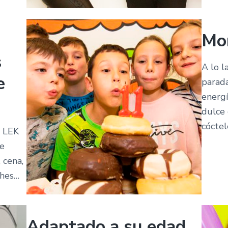
Mo
s
A lo l
e
parada
energí
dulce 
cóctel
 LEK
de
, cena,
ches…
Adaptado a su edad