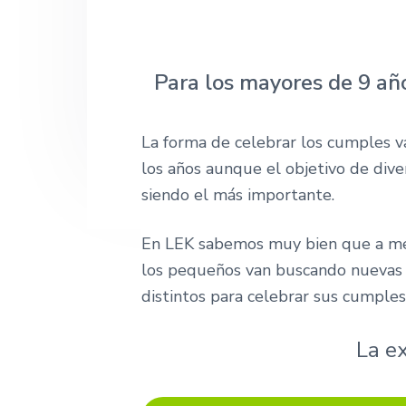
r
p
p
n
s
r
r
a
i
ó
i
i
n
Para los mayores de 9 a
n
n
.
c
c
La forma de celebrar los cumples v
i
i
los años aunque el objetivo de dive
p
p
siendo el más importante.
a
a
l
l
En LEK sabemos muy bien que a me
los pequeños van buscando nuevas e
distintos para celebrar sus cumples
La e