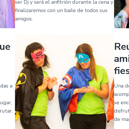
ser Dj y será el anfitrión durante la cena y
finalizaremos con un baile de todos sus
amigos.
que
Reú
ami
fie
ndas a
Una de
acompa
jugar,
se enc
rutar.
disfru
de ma