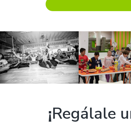
¡
Regálale u