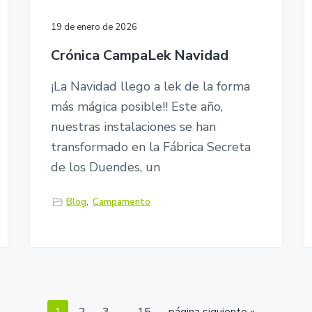
19 de enero de 2026
Crónica CampaLek Navidad
¡La Navidad llego a lek de la forma
más mágica posible!! Este año,
nuestras instalaciones se han
transformado en la Fábrica Secreta
de los Duendes, un
Blog
,
Campamento
P
…
P
P
P
P
I
1
2
3
15
página siguiente »