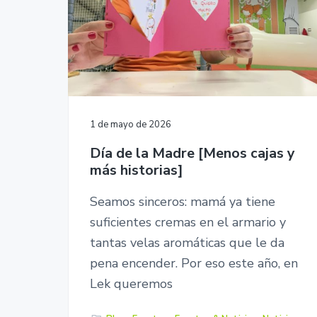
r
p
p
n
s
r
r
a
i
ó
i
i
n
n
n
.
c
c
i
i
1 de mayo de 2026
p
p
Día de la Madre [Menos cajas y
a
a
más historias]
l
l
Seamos sinceros: mamá ya tiene
suficientes cremas en el armario y
tantas velas aromáticas que le da
pena encender. Por eso este año, en
Lek queremos