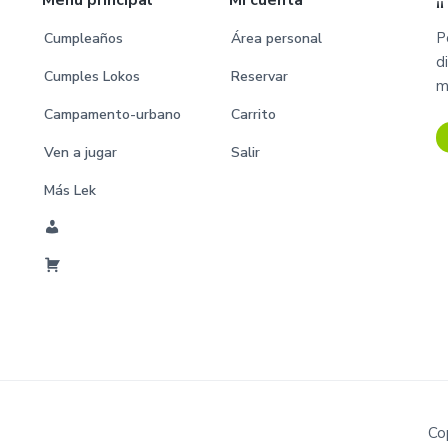
Menú principal
Mi cuenta
¡
a
P
s
Cumpleaños
Área personal
d
o
Cumples Lokos
Reservar
m
m
Campamento-urbano
Carrito
i
Ven a jugar
Salir
t
i
Más Lek
d
a
M
s
i
C
C
a
u
r
e
r
n
i
t
t
a
o
Co