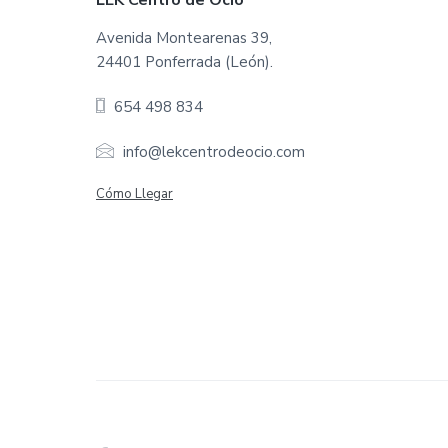
F
LEK Centro de Ocio
o
Avenida Montearenas 39,
24401 Ponferrada (León).
o
654 498 834
t
e
info@lekcentrodeocio.com
r
Cómo Llegar