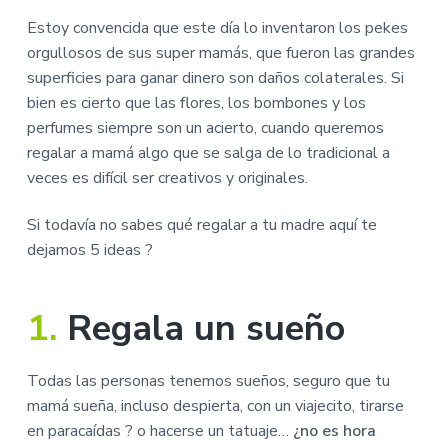
i
i
n
n
Estoy convencida que este día lo inventaron los pekes
c
c
orgullosos de sus super mamás, que fueron las grandes
i
i
superficies para ganar dinero son daños colaterales. Si
p
p
bien es cierto que las flores, los bombones y los
a
a
perfumes siempre son un acierto, cuando queremos
l
l
regalar a mamá algo que se salga de lo tradicional a
veces es difícil ser creativos y originales.
Si todavía no sabes qué regalar a tu madre aquí te
dejamos 5 ideas ?
1.
Regala un sueño
Todas las personas tenemos sueños, seguro que tu
mamá sueña, incluso despierta, con un viajecito, tirarse
en paracaídas ? o hacerse un tatuaje…
¿no es hora