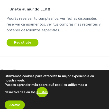
C
a
u
¡¡ Únete al mundo LEK !!
r
e
r
n
Podrás reservar tu cumpleaños, ver fechas disponibles,
i
t
reservar campamentos, ver tus compras mas recientes y
t
a
obtener descuentos especiales.
o
Regístrate
Utilizamos cookies para ofrecerte la mejor experiencia en
nuestra web.
Copyright © 2026 Lek Centro de Ocio.
Puedes aprender más sobre qué cookies utilizamos o
Aviso Legal – Términos y condiciones –
Protección de datos y
desactivarlas en los
ajustes
.
privacidad
Return to top
Aceptar