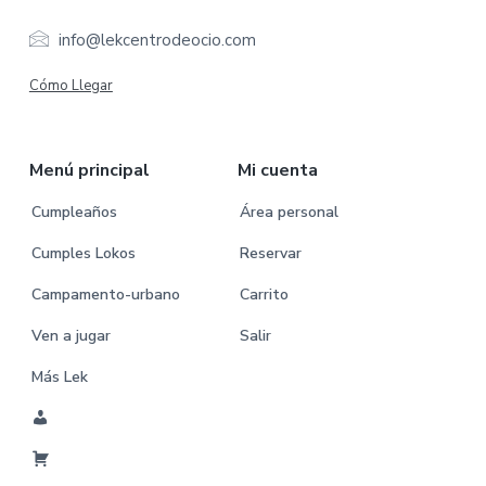
t
e
info@lekcentrodeocio.com
r
Cómo Llegar
Menú principal
Mi cuenta
Cumpleaños
Área personal
Cumples Lokos
Reservar
Campamento-urbano
Carrito
Ven a jugar
Salir
Más Lek
M
i
C