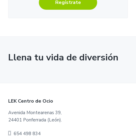
Regístrate
Llena tu vida de diversión
F
LEK Centro de Ocio
o
Avenida Montearenas 39,
24401 Ponferrada (León).
o
654 498 834