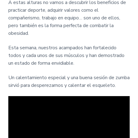
i
i
A estas alturas no vamos a descubrir los beneficios de
n
n
practicar deporte, adquirir valores como el
c
c
compañerismo, trabajo en equipo… son uno de ellos,
i
i
pero también es la forma perfecta de combatir la
p
p
obesidad.
a
a
l
l
Esta semana, nuestros acampados han fortalecido
todos y cada unos de sus músculos y han demostrado
un estado de forma envidiable.
Un calentamiento especial y una buena sesión de zumba
sirvió para desperezarnos y calentar el esqueleto.