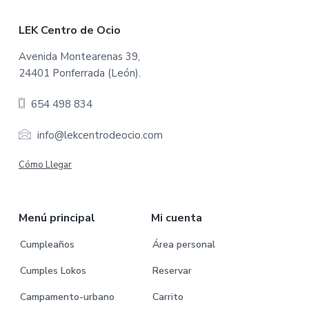
F
LEK Centro de Ocio
o
Avenida Montearenas 39,
24401 Ponferrada (León).
o
654 498 834
t
e
info@lekcentrodeocio.com
r
Cómo Llegar
Menú principal
Mi cuenta
Cumpleaños
Área personal
Cumples Lokos
Reservar
Campamento-urbano
Carrito