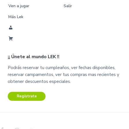
Ven a jugar
Salir
Más Lek
M
i
C
C
a
u
¡¡ Únete al mundo LEK !!
r
e
r
n
Podrás reservar tu cumpleaños, ver fechas disponibles,
i
t
reservar campamentos, ver tus compras mas recientes y
t
a
obtener descuentos especiales.
o
Regístrate