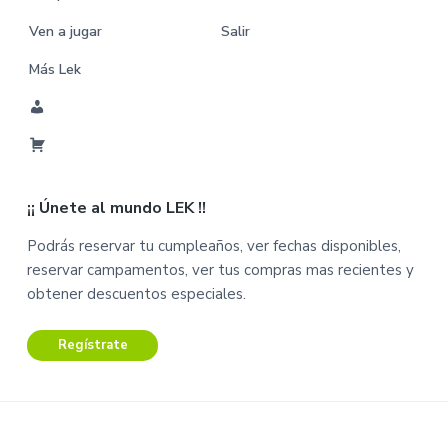
Ven a jugar
Salir
Más Lek
M
i
C
C
a
u
¡¡ Únete al mundo LEK !!
r
e
r
n
Podrás reservar tu cumpleaños, ver fechas disponibles,
i
t
reservar campamentos, ver tus compras mas recientes y
t
a
obtener descuentos especiales.
o
Regístrate