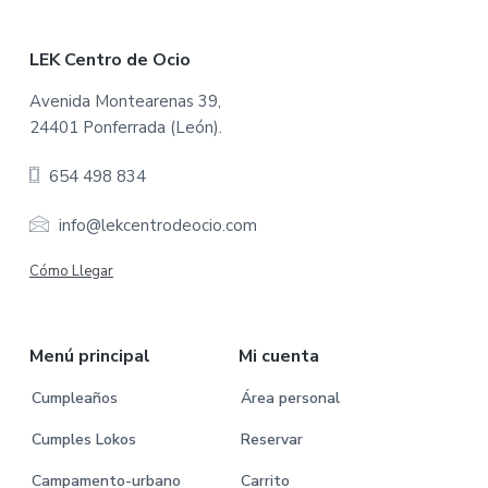
F
LEK Centro de Ocio
o
Avenida Montearenas 39,
24401 Ponferrada (León).
o
654 498 834
t
e
info@lekcentrodeocio.com
r
Cómo Llegar
Menú principal
Mi cuenta
Cumpleaños
Área personal
Cumples Lokos
Reservar
Campamento-urbano
Carrito