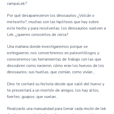
i
i
campaLek?
n
n
c
c
Por qué desaparecieron los dinosaurios ¿Volcán o
i
i
meteorito?, muchas son las hipótesis que hay sobre
p
p
este hecho y para resolverlas, los dinosaurios vuelven a
a
a
Lek, ¿quieres conocerlos de cerca?
l
l
Una mañana donde investigaremos porque se
extinguieron, nos convertiremos en paleontólogos y
conoceremos las herramientas de trabajo con las que
descubren como nacieron, cómo eran los huevos de los
dinosaurios, sus huellas, que comían, como vivían…
Dino te contará su historia desde que salió del huevo y
te presentará a un montón de amigos, los hay altos,
fuertes, guapos, que vuelan…
Realizarás una manualidad para llenar cada rincón de lek