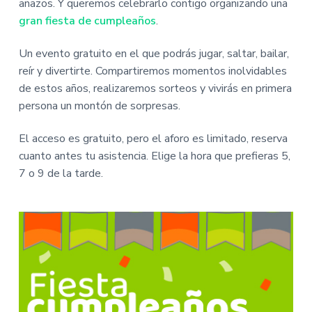
i
i
añazos. Y queremos celebrarlo contigo organizando una
n
n
gran fiesta de cumpleaños
.
c
c
i
i
Un evento gratuito en el que podrás jugar, saltar, bailar,
p
p
reír y divertirte. Compartiremos momentos inolvidables
a
a
de estos años, realizaremos sorteos y vivirás en primera
l
l
persona un montón de sorpresas.
El acceso es gratuito, pero el aforo es limitado, reserva
cuanto antes tu asistencia. Elige la hora que prefieras 5,
7 o 9 de la tarde.