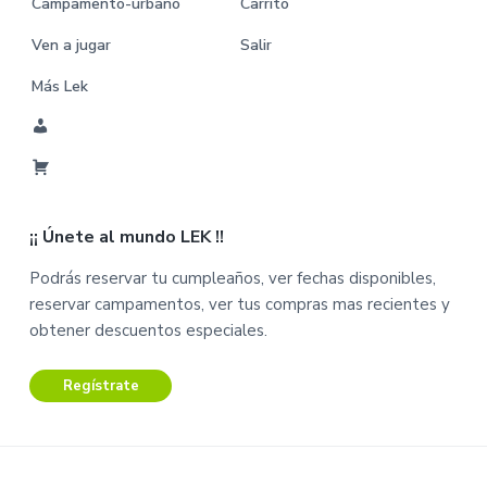
Campamento-urbano
Carrito
Ven a jugar
Salir
Más Lek
M
i
C
C
a
u
¡¡ Únete al mundo LEK !!
r
e
r
n
Podrás reservar tu cumpleaños, ver fechas disponibles,
i
t
reservar campamentos, ver tus compras mas recientes y
t
a
obtener descuentos especiales.
o
Regístrate