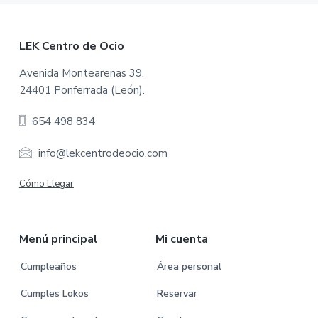
F
LEK Centro de Ocio
o
Avenida Montearenas 39,
24401 Ponferrada (León).
o
654 498 834
t
e
info@lekcentrodeocio.com
r
Cómo Llegar
Menú principal
Mi cuenta
Cumpleaños
Área personal
Cumples Lokos
Reservar