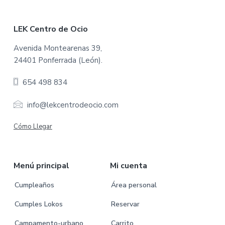
F
LEK Centro de Ocio
o
Avenida Montearenas 39,
24401 Ponferrada (León).
o
654 498 834
t
e
info@lekcentrodeocio.com
r
Cómo Llegar
Menú principal
Mi cuenta
Cumpleaños
Área personal
Cumples Lokos
Reservar
Campamento-urbano
Carrito