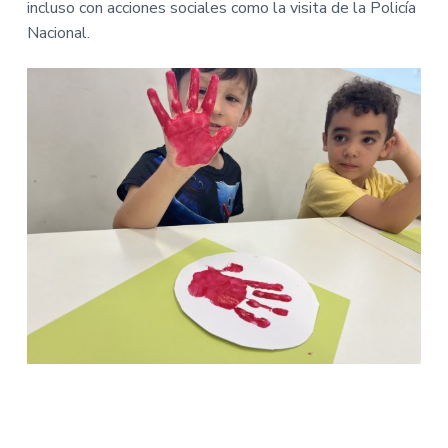
i
i
incluso con acciones sociales como la visita de la Policía
n
n
Nacional.
c
c
i
i
p
p
a
a
l
l