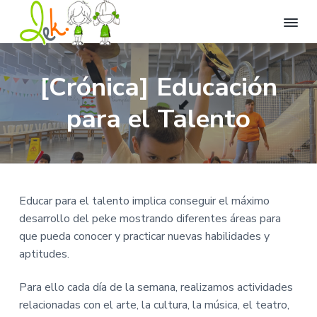
L
L
I
I
I
l
e
r
r
r
e
k
[Crónica] Educación
n
a
a
a
C
a
t
e
n
l
l
para el Talento
u
n
v
a
c
p
t
i
r
d
v
o
i
a
o
e
n
e
d
d
e
g
t
d
e
d
i
O
a
e
e
v
Educar para el talento implica conseguir el máximo
c
e
c
n
p
i
desarrollo del peke mostrando diferentes áreas para
r
i
i
á
o
s
que pueda conocer y practicar nuevas habilidades y
i
ó
d
g
ó
aptitudes.
n
n
o
i
.
p
p
n
Para ello cada día de la semana, realizamos actividades
r
r
a
relacionadas con el arte, la cultura, la música, el teatro,