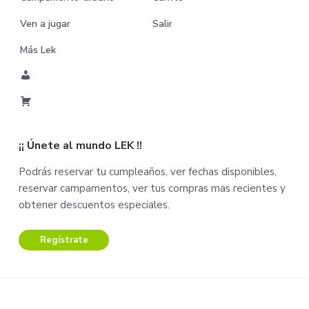
Ven a jugar
Salir
Más Lek
M
i
C
C
a
u
¡¡ Únete al mundo LEK !!
r
e
r
n
Podrás reservar tu cumpleaños, ver fechas disponibles,
i
t
reservar campamentos, ver tus compras mas recientes y
t
a
obtener descuentos especiales.
o
Regístrate