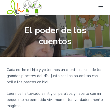
L
L
I
I
I
l
e
r
r
r
e
k
El poder de los
n
a
a
a
C
a
t
e
n
l
l
cuentos
u
n
v
a
c
p
t
i
r
d
v
o
i
a
o
e
n
e
d
d
e
g
t
d
e
d
i
O
a
e
e
v
Cada noche mi hijo y yo leemos un cuento, es uno de los
c
e
c
n
p
i
grandes placeres del día -junto con las palomitas con
r
i
i
á
o
s
peli o los paseos en bici-.
i
ó
d
g
ó
n
n
o
i
.
Leer nos ha llevado a mil y un paraísos y hacerlo con mi
p
p
n
peque me ha permitido vivir momentos verdaderamente
r
r
a
mágicos.