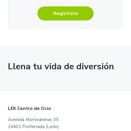
Regístrate
Llena tu vida de diversión
F
LEK Centro de Ocio
o
Avenida Montearenas 39,
24401 Ponferrada (León).