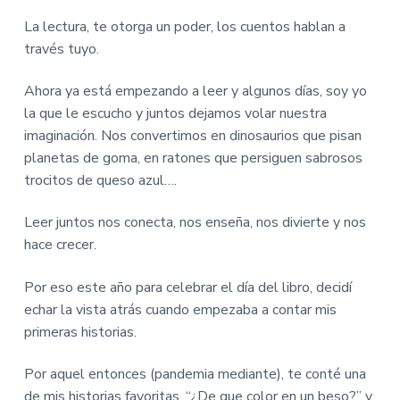
i
i
n
n
La lectura, te otorga un poder, los cuentos hablan a
c
c
través tuyo.
i
i
p
p
Ahora ya está empezando a leer y algunos días, soy yo
a
a
la que le escucho y juntos dejamos volar nuestra
l
l
imaginación. Nos convertimos en dinosaurios que pisan
planetas de goma, en ratones que persiguen sabrosos
trocitos de queso azul….
Leer juntos nos conecta, nos enseña, nos divierte y nos
hace crecer.
Por eso este año para celebrar el día del libro, decidí
echar la vista atrás cuando empezaba a contar mis
primeras historias.
Por aquel entonces (pandemia mediante), te conté una
de mis historias favoritas,
“¿De que color en un beso?”
y