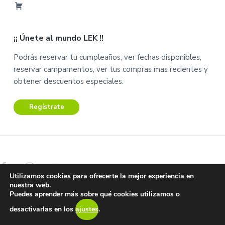
i
C
C
a
u
¡¡ Únete al mundo LEK !!
r
e
r
n
Podrás reservar tu cumpleaños, ver fechas disponibles,
i
t
reservar campamentos, ver tus compras mas recientes y
t
a
obtener descuentos especiales.
o
Regístrate
Utilizamos cookies para ofrecerte la mejor experiencia en
nuestra web.
Copyright © 2026 Lek Centro de Ocio.
Puedes aprender más sobre qué cookies utilizamos o
Aviso Legal – Términos y condiciones –
Protección de datos y
desactivarlas en los
ajustes
.
privacidad