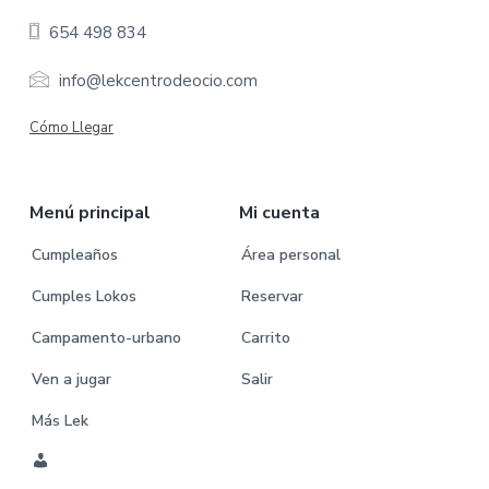
o
654 498 834
t
e
info@lekcentrodeocio.com
r
Cómo Llegar
Menú principal
Mi cuenta
Cumpleaños
Área personal
Cumples Lokos
Reservar
Campamento-urbano
Carrito
Ven a jugar
Salir
Más Lek
M