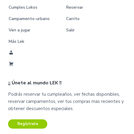
Cumples Lokos
Reservar
Campamento-urbano
Carrito
Ven a jugar
Salir
Más Lek
M
i
C
C
a
u
¡¡ Únete al mundo LEK !!
r
e
r
n
Podrás reservar tu cumpleaños, ver fechas disponibles,
i
t
reservar campamentos, ver tus compras mas recientes y
t
a
obtener descuentos especiales.
o
Regístrate