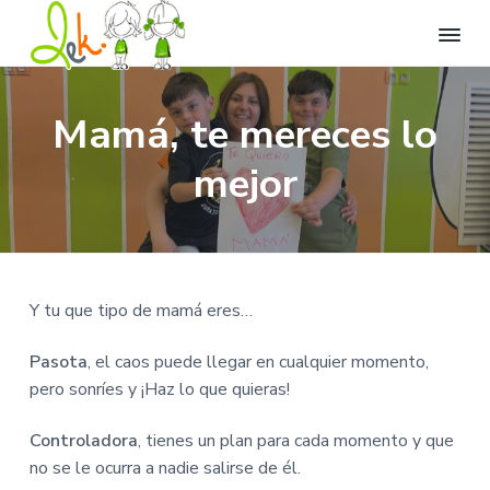
L
L
I
I
I
l
e
r
r
r
e
k
Mamá, te mereces lo
n
a
a
a
C
a
t
e
n
l
l
mejor
u
n
v
a
c
p
t
i
r
d
v
o
i
a
o
e
n
e
d
d
e
g
t
d
e
d
i
O
a
e
e
v
Y tu que tipo de mamá eres…
c
e
c
n
p
i
r
i
i
á
o
s
Pasota
, el caos puede llegar en cualquier momento,
i
ó
d
g
ó
pero sonríes y ¡Haz lo que quieras!
n
n
o
i
.
p
p
n
Controladora
, tienes un plan para cada momento y que
r
r
a
no se le ocurra a nadie salirse de él.