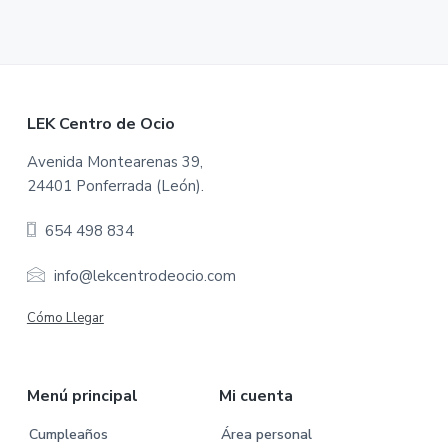
F
LEK Centro de Ocio
o
Avenida Montearenas 39,
24401 Ponferrada (León).
o
654 498 834
t
e
info@lekcentrodeocio.com
r
Cómo Llegar
Menú principal
Mi cuenta
Cumpleaños
Área personal