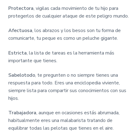
i
i
n
n
Protectora
, vigilas cada movimiento de tu hijo para
c
c
protegerlos de cualquier ataque de este peligro mundo.
i
i
Afectuosa
, los abrazos y los besos son tu forma de
p
p
comunicarte, tu peque es como un peluche gigante.
a
a
l
l
Estricta
, la lista de tareas es la herramienta más
importante que tienes.
Sabelotodo
, te pregunten o no siempre tienes una
respuesta para todo. Eres una enciclopedia viviente,
siempre lista para compartir sus conocimientos con sus
hijos.
Trabajadora
, aunque en ocasiones estás abrumada,
habitualmente eres una malabarista tratando de
equilibrar todas las pelotas que tienes en el aire.