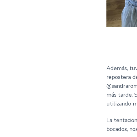
Además, tuvi
repostera d
@sandrarome
más tarde, S
utilizando m
La tentació
bocados, no