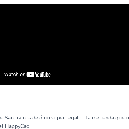
se, Sandra nos dejó un super regalo… la merienda que 
 el HappyCao