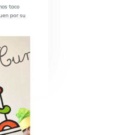
o
nos toco
w
e
guen por su
b