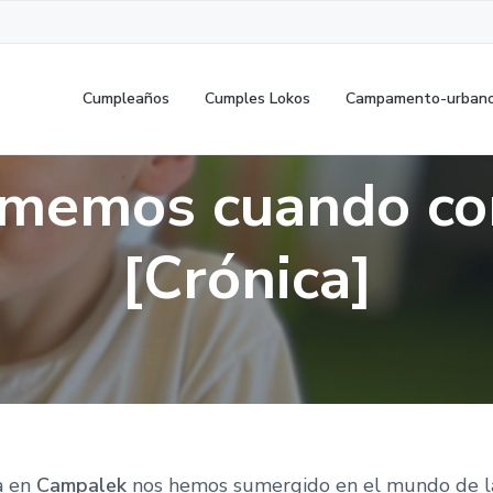
Cumpleaños
Cumples Lokos
Campamento-urban
omemos cuando c
[Crónica]
a en
Campalek
nos hemos sumergido en el mundo de la