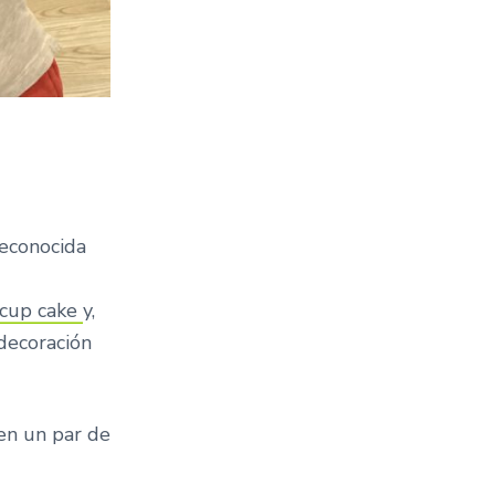
reconocida
 cup cake
y,
 decoración
en un par de