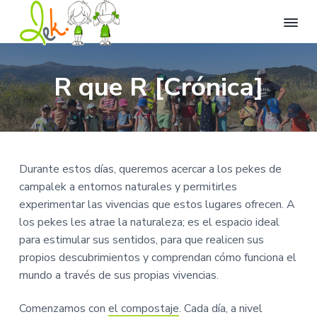
L
L
I
I
I
l
e
r
r
r
e
k
R que R [Crónica]
n
a
a
a
C
a
t
e
n
l
l
u
n
v
a
c
p
t
i
r
d
v
o
i
a
o
e
n
e
d
d
Durante estos días, queremos acercar a los pekes de
e
g
t
d
e
d
campalek a entornos naturales y permitirles
i
O
a
e
e
v
c
experimentar las vivencias que estos lugares ofrecen. A
e
c
n
p
i
r
los pekes les atrae la naturaleza; es el espacio ideal
i
i
á
o
s
i
para estimular sus sentidos, para que realicen sus
ó
d
g
ó
propios descubrimientos y comprendan cómo funciona el
n
n
o
i
.
mundo a través de sus propias vivencias.
p
p
n
r
r
a
Comenzamos con
el compostaje
. Cada día, a nivel