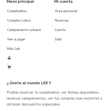
Menú principal
Mi cuenta
Cumpleaños
Área personal
Cumples Lokos
Reservar
Campamento-urbano
Carrito
Ven a jugar
Salir
Más Lek
M
i
C
C
a
u
¡¡ Únete al mundo LEK !!
r
e
r
n
Podrás reservar tu cumpleaños, ver fechas disponibles,
i
t
reservar campamentos, ver tus compras mas recientes y
t
a
obtener descuentos especiales.
o