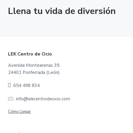
Llena tu vida de diversión
F
LEK Centro de Ocio
o
Avenida Montearenas 39,
24401 Ponferrada (León).
o
654 498 834
t
e
info@lekcentrodeocio.com
r
Cómo Llegar