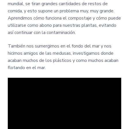
i
i
mundial, se tiran grandes cantidades de restos de
n
n
comida, y esto supone un problema muy, muy grande.
c
c
Aprendimos cómo funciona el compostaje y cómo puede
i
i
utilizarse como abono para nuestras plantas, evitando
p
p
así continuar con la contaminación.
a
a
l
l
También nos sumergimos en el fondo del mar y nos
hicimos amigos de las medusas, investigamos donde
acaban muchos de los plásticos y como muchos acaban
flotando en el mar.