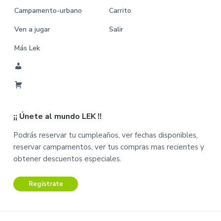
Campamento-urbano
Carrito
Ven a jugar
Salir
Más Lek
M
i
C
C
a
u
¡¡ Únete al mundo LEK !!
r
e
r
n
Podrás reservar tu cumpleaños, ver fechas disponibles,
i
t
reservar campamentos, ver tus compras mas recientes y
t
a
obtener descuentos especiales.
o
Regístrate