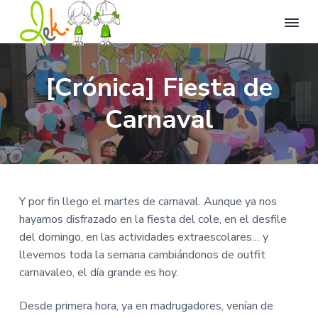
L
L
I
I
I
l
e
r
r
r
e
k
[Crónica] Fiesta de
n
a
a
a
C
a
t
e
n
l
l
Carnaval
u
n
v
a
c
p
t
i
r
d
v
o
i
a
o
e
n
e
d
d
e
g
t
d
e
d
i
O
a
e
e
v
Y por fin llego el martes de carnaval. Aunque ya nos
c
e
c
n
p
i
hayamos disfrazado en la fiesta del cole, en el desfile
r
i
i
á
o
s
del domingo, en las actividades extraescolares… y
i
ó
d
g
ó
llevemos toda la semana cambiándonos de outfit
n
n
o
i
.
carnavaleo, el día grande es hoy.
p
p
n
r
r
a
Desde primera hora, ya en madrugadores, venían de