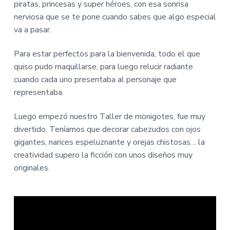
i
i
piratas, princesas y super héroes, con esa sonrisa
n
n
nerviosa que se te pone cuando sabes que algo especial
c
c
va a pasar.
i
i
p
p
Para estar perfectos para la bienvenida, todo el que
a
a
quiso pudo maquillarse, para luego relucir radiante
l
l
cuando cada uno presentaba al personaje que
representaba.
Luego empezó nuestro Taller de monigotes, fue muy
divertido. Teníamos que decorar cabezudos con ojos
gigantes, narices espeluznante y orejas chistosas… la
creatividad supero la ficción con unos diseños muy
originales.