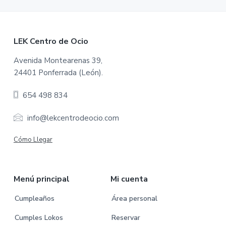
F
LEK Centro de Ocio
o
Avenida Montearenas 39,
24401 Ponferrada (León).
o
654 498 834
t
e
info@lekcentrodeocio.com
r
Cómo Llegar
Menú principal
Mi cuenta
Cumpleaños
Área personal
Cumples Lokos
Reservar