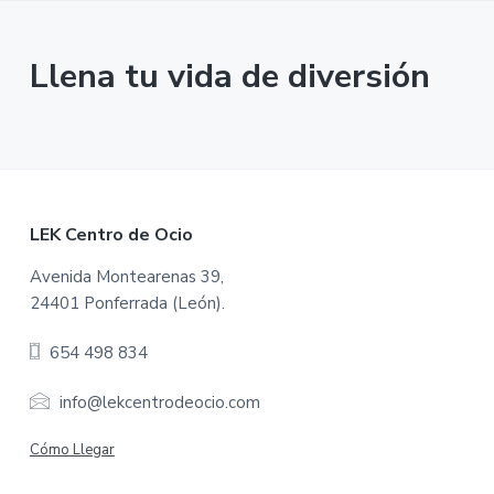
Llena tu vida de diversión
F
LEK Centro de Ocio
o
Avenida Montearenas 39,
24401 Ponferrada (León).
o
654 498 834
t
e
info@lekcentrodeocio.com
r
Cómo Llegar