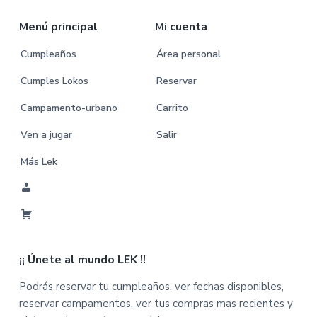
Menú principal
Mi cuenta
Cumpleaños
Área personal
Cumples Lokos
Reservar
Campamento-urbano
Carrito
Ven a jugar
Salir
Más Lek
M
i
C
C
a
u
¡¡ Únete al mundo LEK !!
r
e
r
n
Podrás reservar tu cumpleaños, ver fechas disponibles,
i
t
reservar campamentos, ver tus compras mas recientes y
t
a