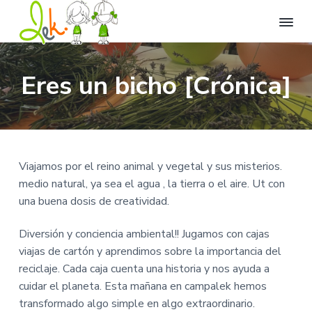
L
L
I
I
I
l
e
r
r
r
e
k
Eres un bicho [Crónica]
n
a
a
a
C
a
t
e
n
l
l
u
n
v
a
c
p
t
i
r
d
v
o
i
a
o
e
n
e
d
d
Viajamos por el reino animal y vegetal y sus misterios.
e
g
t
d
e
d
medio natural, ya sea el agua , la tierra o el aire. Ut con
i
O
a
e
e
v
c
una buena dosis de creatividad.
e
c
n
p
i
r
i
i
á
o
s
Diversión y conciencia ambiental!! Jugamos con cajas
i
ó
d
g
ó
viajas de cartón y aprendimos sobre la importancia del
n
n
o
i
.
reciclaje. Cada caja cuenta una historia y nos ayuda a
p
p
n
cuidar el planeta. Esta mañana en campalek hemos
r
r
a
transformado algo simple en algo extraordinario.