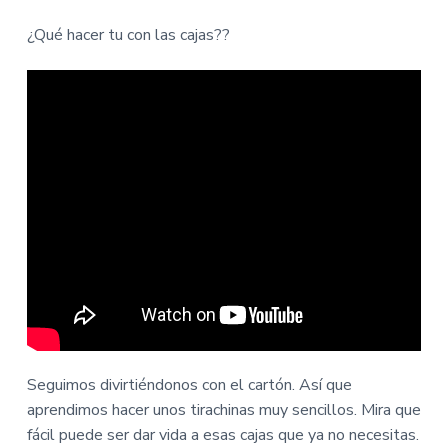
i
i
n
n
¿Qué hacer tu con las cajas??
c
c
i
i
p
p
a
a
l
l
Seguimos divirtiéndonos con el cartón. Así que
aprendimos hacer unos tirachinas muy sencillos. Mira que
fácil puede ser dar vida a esas cajas que ya no necesitas.