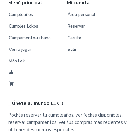
Menú principal
Mi cuenta
Cumpleaños
Área personal
Cumples Lokos
Reservar
Campamento-urbano
Carrito
Ven a jugar
Salir
Más Lek
M
i
C
C
a
u
¡¡ Únete al mundo LEK !!
r
e
r
n
Podrás reservar tu cumpleaños, ver fechas disponibles,
i
t
reservar campamentos, ver tus compras mas recientes y
t
a
obtener descuentos especiales.
o