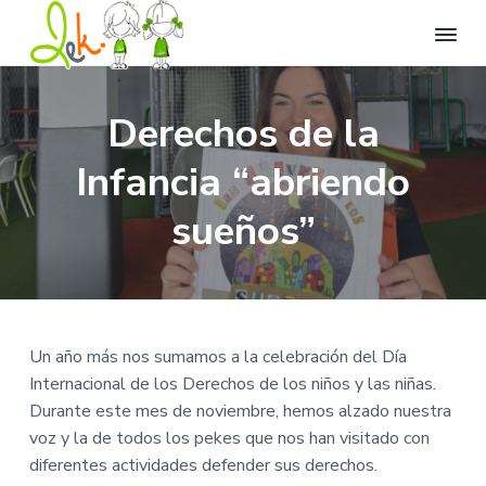
L
L
I
I
I
l
e
r
r
r
e
k
Derechos de la
n
a
a
a
C
a
t
e
n
l
l
Infancia “abriendo
u
n
v
a
c
p
t
i
r
d
v
o
i
sueños”
a
o
e
n
e
d
d
e
g
t
d
e
d
i
O
a
e
e
v
c
e
c
n
p
i
r
i
i
á
o
s
Un año más nos sumamos a la celebración del Día
i
ó
d
g
ó
Internacional de los Derechos de los niños y las niñas.
n
n
o
i
Durante este mes de noviembre, hemos alzado nuestra
.
p
p
n
voz y la de todos los pekes que nos han visitado con
r
r
a
diferentes actividades defender sus derechos.