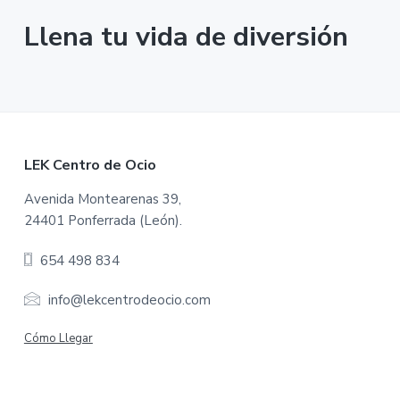
Llena tu vida de diversión
F
LEK Centro de Ocio
o
Avenida Montearenas 39,
24401 Ponferrada (León).
o
654 498 834
t
e
info@lekcentrodeocio.com
r
Cómo Llegar