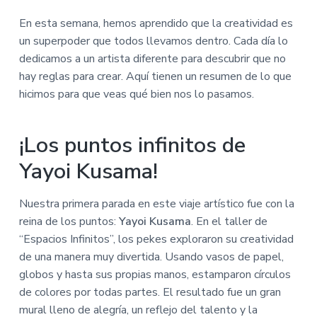
i
i
n
n
En esta semana, hemos aprendido que la creatividad es
c
c
un superpoder que todos llevamos dentro. Cada día lo
i
i
dedicamos a un artista diferente para descubrir que no
p
p
hay reglas para crear. Aquí tienen un resumen de lo que
a
a
hicimos para que veas qué bien nos lo pasamos.
l
l
¡Los puntos infinitos de
Yayoi Kusama!
Nuestra primera parada en este viaje artístico fue con la
reina de los puntos:
Yayoi Kusama
. En el taller de
“Espacios Infinitos”, los pekes exploraron su creatividad
de una manera muy divertida. Usando vasos de papel,
globos y hasta sus propias manos, estamparon círculos
de colores por todas partes. El resultado fue un gran
mural lleno de alegría, un reflejo del talento y la