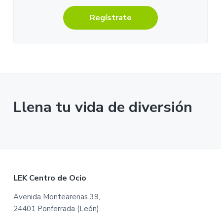
Regístrate
Llena tu vida de diversión
F
LEK Centro de Ocio
o
Avenida Montearenas 39,
24401 Ponferrada (León).
o