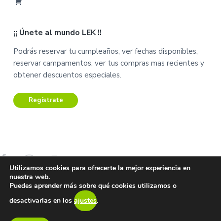
i
C
C
a
u
¡¡ Únete al mundo LEK !!
r
e
r
n
Podrás reservar tu cumpleaños, ver fechas disponibles,
i
t
reservar campamentos, ver tus compras mas recientes y
t
a
obtener descuentos especiales.
o
Regístrate
Utilizamos cookies para ofrecerte la mejor experiencia en
nuestra web.
Copyright © 2026 Lek Centro de Ocio.
Puedes aprender más sobre qué cookies utilizamos o
Aviso Legal – Términos y condiciones –
Protección de datos y
desactivarlas en los
ajustes
.
privacidad
Return to top