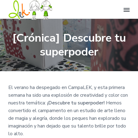
L
L
I
I
I
l
e
r
r
r
e
k
[Crónica] Descubre tu
n
a
a
a
C
a
t
e
n
l
l
superpoder
u
n
v
a
c
p
t
i
r
d
v
o
i
a
o
e
n
e
d
d
e
g
t
d
e
d
i
O
a
e
e
v
El verano ha despegado en CampaLEK, y esta primera
c
e
c
n
p
i
semana ha sido una explosión de creatividad y color con
r
i
i
á
o
s
nuestra temática:
¡Descubre tu superpoder!
Hemos
i
ó
d
g
ó
convertido el campamento en un estudio de arte lleno
n
n
o
i
.
de magia y alegría, donde los peques han explorado su
p
p
n
imaginación y han dejado que su talento brille por todo
r
r
a
lo alto.