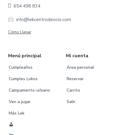
654 498 834
t
e
info@lekcentrodeocio.com
r
Cómo Llegar
Menú principal
Mi cuenta
Cumpleaños
Área personal
Cumples Lokos
Reservar
Campamento-urbano
Carrito
Ven a jugar
Salir
Más Lek
M