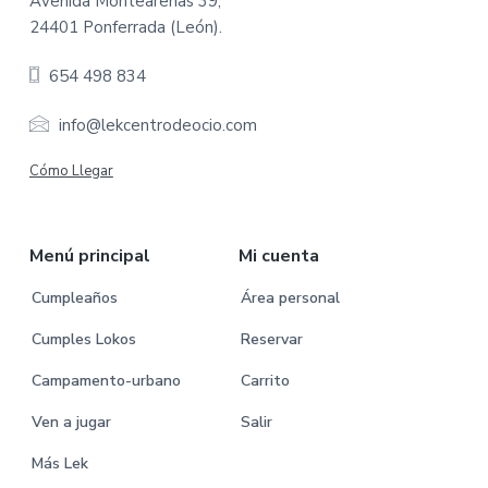
o
Avenida Montearenas 39,
24401 Ponferrada (León).
o
654 498 834
t
e
info@lekcentrodeocio.com
r
Cómo Llegar
Menú principal
Mi cuenta
Cumpleaños
Área personal
Cumples Lokos
Reservar
Campamento-urbano
Carrito
Ven a jugar
Salir
Más Lek