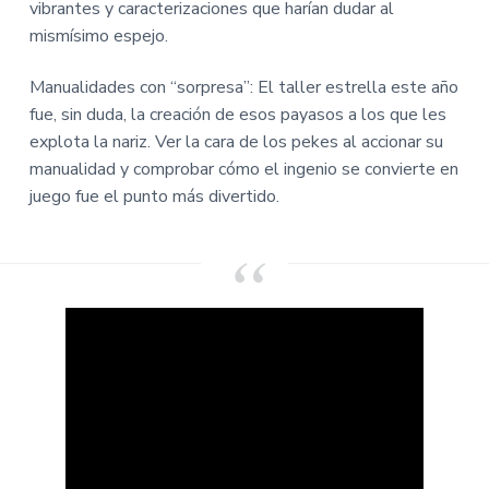
i
i
vibrantes y caracterizaciones que harían dudar al
n
n
mismísimo espejo.
c
c
i
i
Manualidades con “sorpresa”: El taller estrella este año
p
p
fue, sin duda, la creación de esos payasos a los que les
a
a
explota la nariz. Ver la cara de los pekes al accionar su
l
l
manualidad y comprobar cómo el ingenio se convierte en
juego fue el punto más divertido.