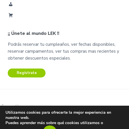
M
i
C
C
a
u
¡¡ Únete al mundo LEK !!
r
e
r
n
Podrás reservar tu cumpleaños, ver fechas disponibles,
i
t
reservar campamentos, ver tus compras mas recientes y
t
a
obtener descuentos especiales.
o
Regístrate
Utilizamos cookies para ofrecerte la mejor experiencia en
nuestra web.
Copyright © 2026 Lek Centro de Ocio.
Puedes aprender más sobre qué cookies utilizamos o
Aviso Legal – Términos y condiciones –
Protección de datos y