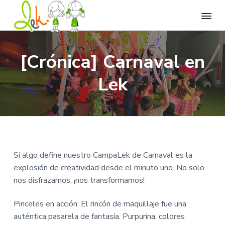
L
L
I
I
I
l
e
r
r
r
e
k
[Crónica] Carnaval en
n
a
a
a
C
a
t
e
n
l
l
Lek
u
n
v
a
c
p
t
i
r
d
v
o
i
a
o
e
n
e
d
d
e
g
t
d
e
d
i
O
a
e
e
v
c
e
c
n
p
i
Si algo define nuestro CampaLek de Carnaval es la
r
i
i
á
o
s
explosión de creatividad desde el minuto uno. No solo
i
ó
d
g
ó
nos disfrazamos, ¡nos transformamos!
n
n
o
i
.
p
p
n
Pinceles en acción: El rincón de maquillaje fue una
r
r
a
auténtica pasarela de fantasía. Purpurina, colores