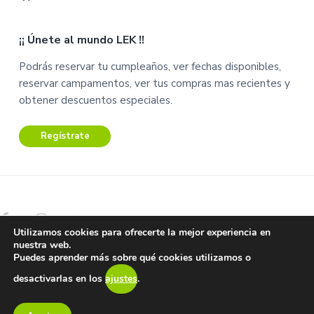
C
C
a
u
¡¡ Únete al mundo LEK !!
r
e
r
n
Podrás reservar tu cumpleaños, ver fechas disponibles,
i
t
reservar campamentos, ver tus compras mas recientes y
t
a
obtener descuentos especiales.
o
Regístrate
Utilizamos cookies para ofrecerte la mejor experiencia en
nuestra web.
Copyright © 2026 Lek Centro de Ocio.
Puedes aprender más sobre qué cookies utilizamos o
Aviso Legal – Términos y condiciones –
Protección de datos y
desactivarlas en los
ajustes
.
privacidad
Return to top