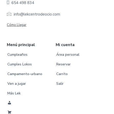
654 498 834
t
e
info@lekcentrodeocio.com
r
Cómo Llegar
Menú principal
Mi cuenta
Cumpleaños
Área personal
Cumples Lokos
Reservar
Campamento-urbano
Carrito
Ven a jugar
Salir
Más Lek
M
i