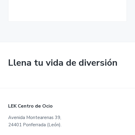
i
i
n
n
c
c
i
i
p
p
a
a
l
l
Llena tu vida de diversión
F
LEK Centro de Ocio
o
Avenida Montearenas 39,
24401 Ponferrada (León).
o