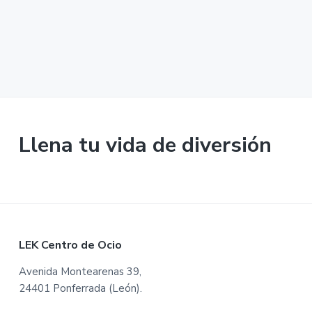
i
i
n
n
c
c
i
i
p
p
a
a
l
l
Llena tu vida de diversión
F
LEK Centro de Ocio
o
Avenida Montearenas 39,
24401 Ponferrada (León).
o