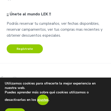
C
C
a
u
¡¡ Únete al mundo LEK !!
r
e
r
n
Podrás reservar tu cumpleaños, ver fechas disponibles,
i
t
reservar campamentos, ver tus compras mas recientes y
t
a
obtener descuentos especiales.
o
Regístrate
Utilizamos cookies para ofrecerte la mejor experiencia en
nuestra web.
Copyright © 2026 Lek Centro de Ocio.
Puedes aprender más sobre qué cookies utilizamos o
Aviso Legal – Términos y condiciones –
Protección de datos y
desactivarlas en los
ajustes
.
privacidad
Return to top