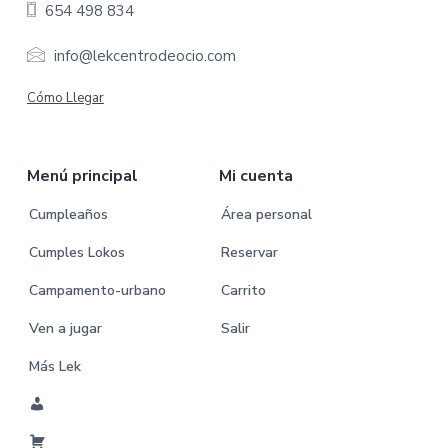
654 498 834
t
e
info@lekcentrodeocio.com
r
Cómo Llegar
Menú principal
Mi cuenta
Cumpleaños
Área personal
Cumples Lokos
Reservar
Campamento-urbano
Carrito
Ven a jugar
Salir
Más Lek
M
i