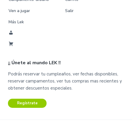
Ven a jugar
Salir
Más Lek
M
i
C
C
a
u
¡¡ Únete al mundo LEK !!
r
e
r
n
Podrás reservar tu cumpleaños, ver fechas disponibles,
i
t
reservar campamentos, ver tus compras mas recientes y
t
a
obtener descuentos especiales.
o
Regístrate