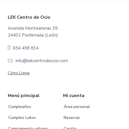
F
LEK Centro de Ocio
o
Avenida Montearenas 39,
24401 Ponferrada (León).
o
654 498 834
t
e
info@lekcentrodeocio.com
r
Cómo Llegar
Menú principal
Mi cuenta
Cumpleaños
Área personal
Cumples Lokos
Reservar
Campamento-urbano
Carrito