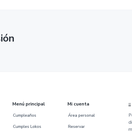
sión
Menú principal
Mi cuenta
¡
P
Cumpleaños
Área personal
d
Cumples Lokos
Reservar
m