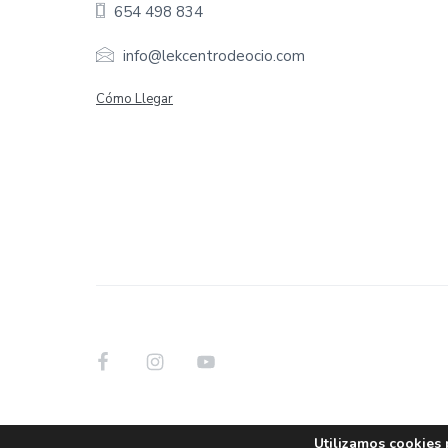
654 498 834
t
e
info@lekcentrodeocio.com
r
Cómo Llegar
Utilizamos cookies 