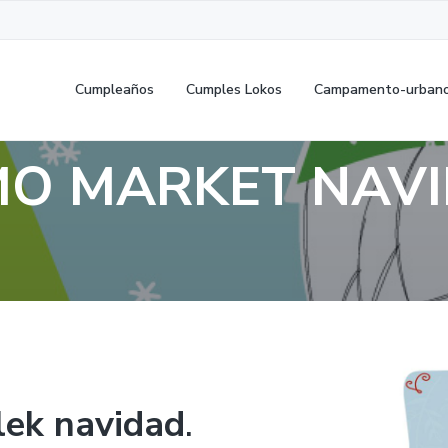
Cumpleaños
Cumples Lokos
Campamento-urban
O MARKET NAV
lek navidad
.