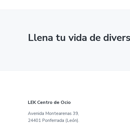
Llena tu vida de diver
F
LEK Centro de Ocio
o
Avenida Montearenas 39,
24401 Ponferrada (León).
o