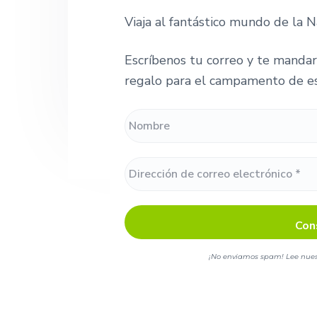
r
p
p
n
s
Viaja al fantástico mundo de la N
r
r
a
i
ó
i
i
n
Escríbenos tu correo y te manda
n
n
.
regalo para el campamento de es
c
c
i
i
p
p
a
a
l
l
¡No enviamos spam! Lee nue