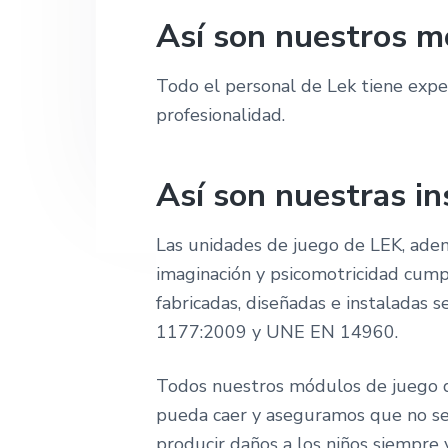
r
p
p
n
Así son nuestros m
s
r
r
a
i
ó
i
i
n
Todo el personal de Lek tiene exper
n
n
.
profesionalidad.
c
c
i
i
Así son nuestras in
p
p
a
a
Las unidades de juego de LEK, adem
l
l
imaginación y psicomotricidad cump
fabricadas, diseñadas e instalada
1177:2009 y UNE EN 14960.
Todos nuestros módulos de juego d
pueda caer y aseguramos que no se
producir daños a los niños siempre 