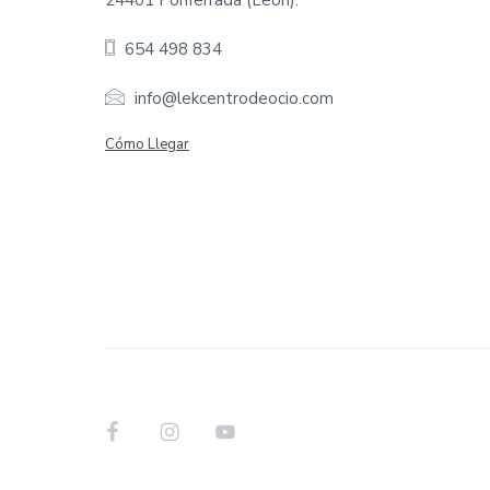
24401 Ponferrada (León).
o
654 498 834
t
e
info@lekcentrodeocio.com
r
Cómo Llegar