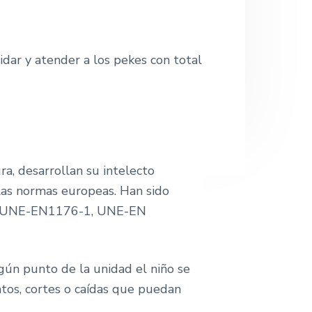
o
w
e
b
idar y atender a los pekes con total
a, desarrollan su intelecto
las normas europeas. Han sido
orma UNE-EN1176-1, UNE-EN
ún punto de la unidad el niño se
os, cortes o caídas que puedan