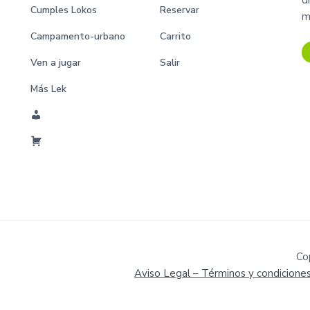
d
Cumples Lokos
Reservar
m
Campamento-urbano
Carrito
Ven a jugar
Salir
Más Lek
M
i
C
C
a
u
r
e
r
n
i
t
t
a
o
Co
Aviso Legal – Términos y condicione