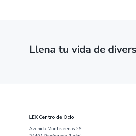
Llena tu vida de diver
F
LEK Centro de Ocio
o
Avenida Montearenas 39,