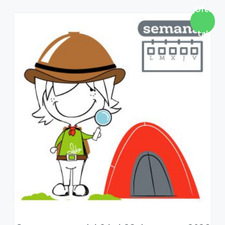
¡Ofer
ta!