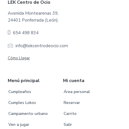
F
LEK Centro de Ocio
o
Avenida Montearenas 39,
24401 Ponferrada (León).
o
654 498 834
t
e
info@lekcentrodeocio.com
r
Cómo Llegar
Menú principal
Mi cuenta
Cumpleaños
Área personal
Cumples Lokos
Reservar
Campamento-urbano
Carrito
Ven a jugar
Salir