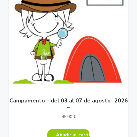
i
i
n
n
c
c
i
i
p
p
a
a
l
l
Campamento – del 03 al 07 de agosto- 2026
–
85,00
€
Añadir al carrito