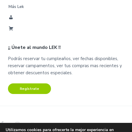
Más Lek
M
i
C
C
a
u
¡¡ Únete al mundo LEK !!
r
e
r
n
Podrás reservar tu cumpleaños, ver fechas disponibles,
i
t
reservar campamentos, ver tus compras mas recientes y
t
a
obtener descuentos especiales.
o
Regístrate
Utilizamos cookies para ofrecerte la mejor experiencia en