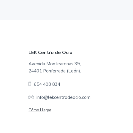
F
LEK Centro de Ocio
o
Avenida Montearenas 39,
24401 Ponferrada (León).
o
654 498 834
t
e
info@lekcentrodeocio.com
r
Cómo Llegar