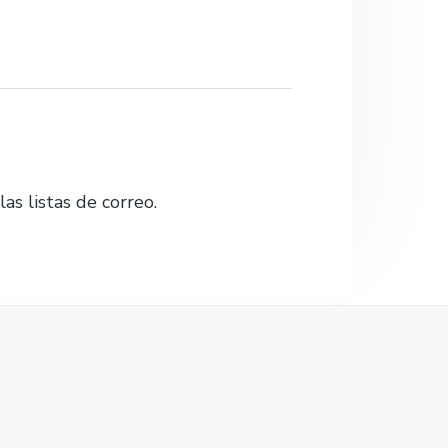
o
w
e
b
as listas de correo.