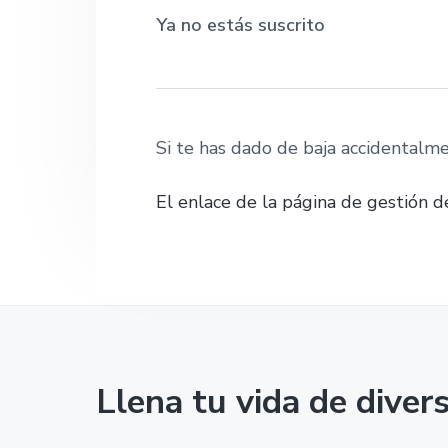
ó
d
g
r
Ya no estás suscrito
s
n
o
i
i
p
p
n
ó
n
r
r
a
.
i
i
n
n
Si te has dado de baja accidentalme
c
c
El enlace de la página de gestión de
i
i
p
p
a
a
l
l
Llena tu vida de diver