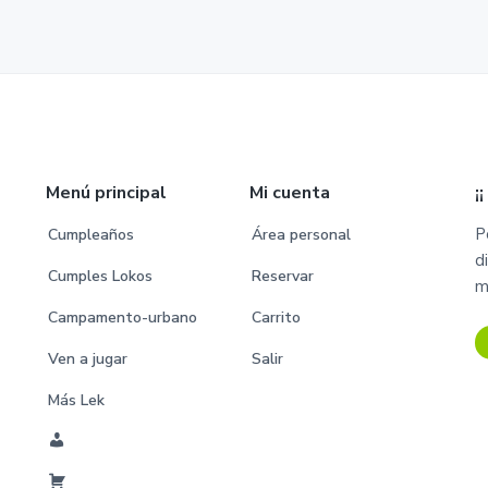
Menú principal
Mi cuenta
¡
P
Cumpleaños
Área personal
d
Cumples Lokos
Reservar
m
Campamento-urbano
Carrito
Ven a jugar
Salir
Más Lek
M