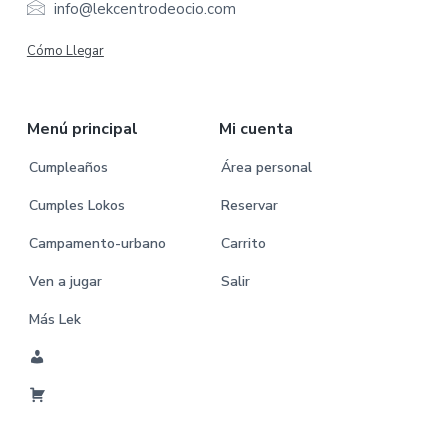
e
info@lekcentrodeocio.com
r
Cómo Llegar
Menú principal
Mi cuenta
Cumpleaños
Área personal
Cumples Lokos
Reservar
Campamento-urbano
Carrito
Ven a jugar
Salir
Más Lek
M
i
C
C
a
u