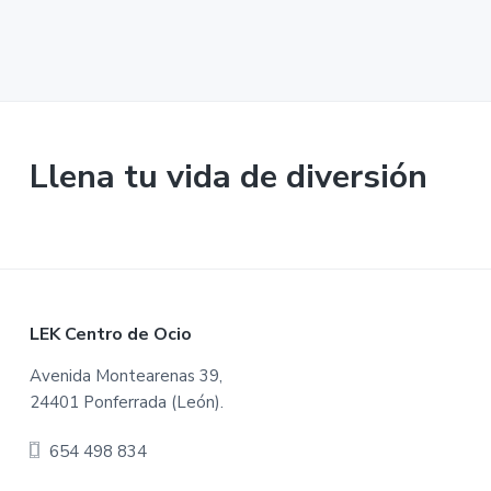
Llena tu vida de diversión
F
LEK Centro de Ocio
o
Avenida Montearenas 39,
24401 Ponferrada (León).
o
654 498 834
t