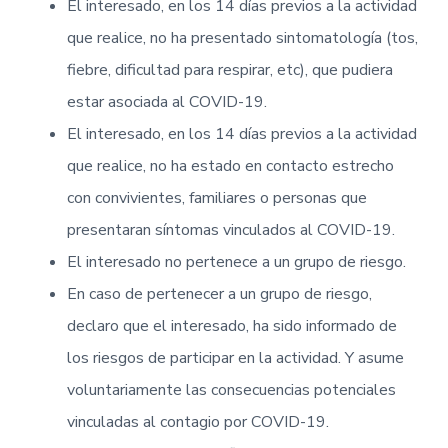
i
i
El interesado, en los 14 días previos a la actividad
n
n
que realice, no ha presentado sintomatología (tos,
c
c
fiebre, dificultad para respirar, etc), que pudiera
i
i
p
p
estar asociada al COVID-19.
a
a
El interesado, en los 14 días previos a la actividad
l
l
que realice, no ha estado en contacto estrecho
con convivientes, familiares o personas que
presentaran síntomas vinculados al COVID-19.
El interesado no pertenece a un grupo de riesgo.
En caso de pertenecer a un grupo de riesgo,
declaro que el interesado, ha sido informado de
los riesgos de participar en la actividad. Y asume
voluntariamente las consecuencias potenciales
vinculadas al contagio por COVID-19.