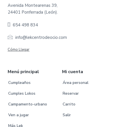
o
Avenida Montearenas 39,
24401 Ponferrada (León).
o
654 498 834
t
e
info@lekcentrodeocio.com
r
Cómo Llegar
Menú principal
Mi cuenta
Cumpleaños
Área personal
Cumples Lokos
Reservar
Campamento-urbano
Carrito
Ven a jugar
Salir
Más Lek