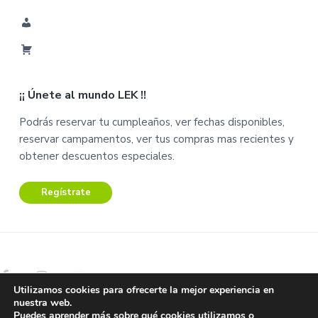
M
i
C
C
a
u
¡¡ Únete al mundo LEK !!
r
e
r
n
Podrás reservar tu cumpleaños, ver fechas disponibles,
i
t
reservar campamentos, ver tus compras mas recientes y
t
a
obtener descuentos especiales.
o
Regístrate
Utilizamos cookies para ofrecerte la mejor experiencia en
nuestra web.
Copyright © 2026 Lek Centro de Ocio.
Puedes aprender más sobre qué cookies utilizamos o