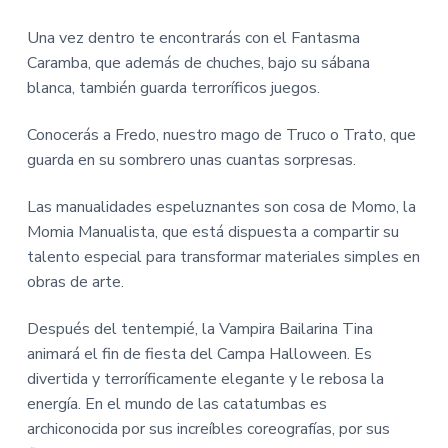
i
i
n
n
Una vez dentro te encontrarás con el Fantasma
c
c
Caramba, que además de chuches, bajo su sábana
i
i
blanca, también guarda terroríficos juegos.
p
p
a
a
Conocerás a Fredo, nuestro mago de Truco o Trato, que
l
l
guarda en su sombrero unas cuantas sorpresas.
Las manualidades espeluznantes son cosa de Momo, la
Momia Manualista, que está dispuesta a compartir su
talento especial para transformar materiales simples en
obras de arte.
Después del tentempié, la Vampira Bailarina Tina
animará el fin de fiesta del Campa Halloween. Es
divertida y terroríficamente elegante y le rebosa la
energía. En el mundo de las catatumbas es
archiconocida por sus increíbles coreografías, por sus