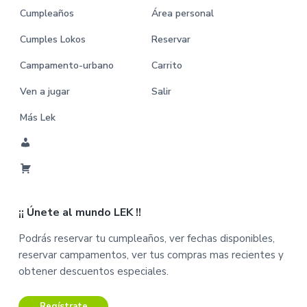
Cumpleaños
Área personal
Cumples Lokos
Reservar
Campamento-urbano
Carrito
Ven a jugar
Salir
Más Lek
M
i
C
C
a
u
¡¡ Únete al mundo LEK !!
r
e
r
n
Podrás reservar tu cumpleaños, ver fechas disponibles,
i
t
reservar campamentos, ver tus compras mas recientes y
t
a
obtener descuentos especiales.
o
Regístrate