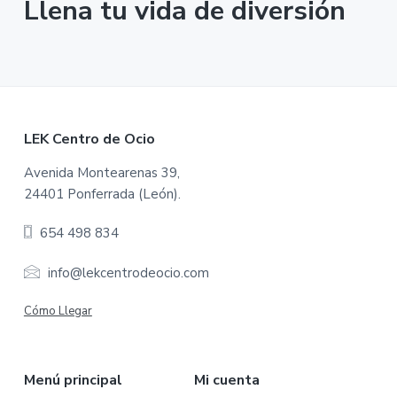
Llena tu vida de diversión
F
LEK Centro de Ocio
o
Avenida Montearenas 39,
24401 Ponferrada (León).
o
654 498 834
t
e
info@lekcentrodeocio.com
r
Cómo Llegar
Menú principal
Mi cuenta