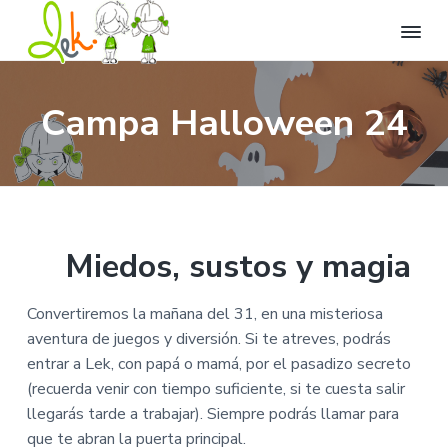
L
L
I
I
I
l
e
r
r
r
e
k
Campa Halloween 24
n
a
a
a
C
a
t
e
n
l
l
u
n
v
a
c
p
t
i
r
d
v
o
i
a
o
e
n
e
d
d
e
g
t
d
e
d
Miedos, sustos y magia
i
O
a
e
e
v
c
e
c
n
p
i
r
Convertiremos la mañana del 31, en una misteriosa
i
i
á
o
s
i
aventura de juegos y diversión. Si te atreves, podrás
ó
d
g
ó
entrar a Lek, con papá o mamá, por el pasadizo secreto
n
n
o
i
.
(recuerda venir con tiempo suficiente, si te cuesta salir
p
p
n
llegarás tarde a trabajar). Siempre podrás llamar para
r
r
a
que te abran la puerta principal.